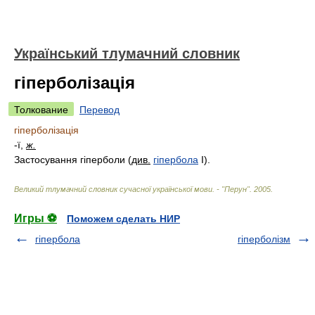
Український тлумачний словник
гіперболізація
Толкование
Перевод
гіперболізація
-ї,
ж.
Застосування гіперболи
(
див.
гіпербола
I).
Великий тлумачний словник сучасної української мови. - "Перун"
.
2005
.
Игры ⚽
Поможем сделать НИР
гіпербола
гіперболізм