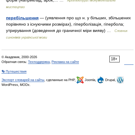
форм (наприклад, арок,… …
Архітектура і монументальне
мистецтво
перебільшення
— (уявлення про що н. у більших, збільшених
порівняно з існуючими розмірах), гіперболізація, гіпербола;
утрирування (доведення до граничної міри вияву) …
Словник
синонімів української мови
© Академик, 2000-2026
18+
Обратная связь:
Техподдержка
,
Реклама на сайте
👣 Путешествия
Экспорт словарей на сайты
, сделанные на PHP,
Joomla,
Drupal,
WordPress, MODx.