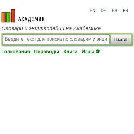
EN
DE
ES
FR
academic.ru
Словари и энциклопедии на Академике
Найти!
Толкования
Переводы
Книги
Игры ⚽