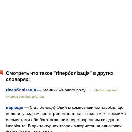
Смотреть что такое "гіперболізація" в других
словарях:
гіперболізація
— іменник жіночого роду …
Орфографічний
словник української мови
варіація
— (лат. різниця) Один із композиційних засобів, що
полягає у видозміненні, різноманітності зв язків між окремими
елементами або багатогранним перетворенням вихідного
інваріанта. В архітектурних творах використання однакових